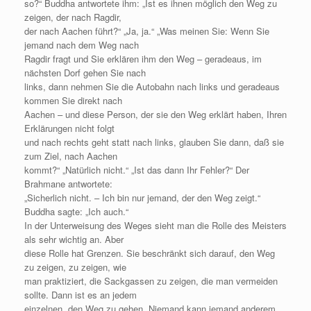
so?“ Buddha antwortete ihm: „Ist es ihnen möglich den Weg zu
zeigen, der nach Ragdir,
der nach Aachen führt?“ „Ja, ja.“ „Was meinen Sie: Wenn Sie
jemand nach dem Weg nach
Ragdir fragt und Sie erklären ihm den Weg – geradeaus, im
nächsten Dorf gehen Sie nach
links, dann nehmen Sie die Autobahn nach links und geradeaus
kommen Sie direkt nach
Aachen – und diese Person, der sie den Weg erklärt haben, Ihren
Erklärungen nicht folgt
und nach rechts geht statt nach links, glauben Sie dann, daß sie
zum Ziel, nach Aachen
kommt?“ „Natürlich nicht.“ „Ist das dann Ihr Fehler?“ Der
Brahmane antwortete:
„Sicherlich nicht. – Ich bin nur jemand, der den Weg zeigt.“
Buddha sagte: „Ich auch.“
In der Unterweisung des Weges sieht man die Rolle des Meisters
als sehr wichtig an. Aber
diese Rolle hat Grenzen. Sie beschränkt sich darauf, den Weg
zu zeigen, zu zeigen, wie
man praktiziert, die Sackgassen zu zeigen, die man vermeiden
sollte. Dann ist es an jedem
einzelnen, den Weg zu gehen. Niemand kann jemand anderem