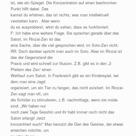
ist, wie ein Spiegel. Die Konzentration auf einen bestimmten
Punkt hilft dabei. Das
kannst du erfahren, das ist nichts, was man intellektuell
verstehen kann . Aber wenn
du es ausprobierst, wirst du sehen, dass es funktioniert.
F: Ich habe eine weitere Frage. Sie sprachen gerade über das
Satori, im Rinzai-Zen ist das
eine Sache, über die viel gesprochen wird, im Soto-Zen nicht.
RR: Doch darüber spricht man auch im Soto. Aber im Rinzai ist
das der Gegenstand der
Praxis und wird schnell zur Illusion. Z.B. gibt es in den „3
Pfeilern des Zen“ einen
Wettlauf zum Satori. In Frankreich gibt es ein Kinderspiel, bei
dem man eine Jagd
organisiert, um ein Tier zu fangen, das nicht existiert. Im Rinzai-
Zen sagt man oft, um
die Schüler zu stimulieren, z.B. nachmittags, wenn sie müde
sind: „Wir haben nur
noch zwei Tage Sesshin und ihr habt immer noch nicht das
Satori erlangt! Jetzt
konzentriert euch!“ Man benutzt die Gier des Geistes, der etwas
erreichen möchte, um