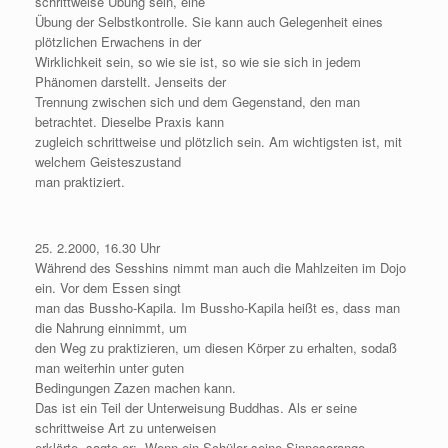
schrittweise Übung sein, eine
Übung der Selbstkontrolle. Sie kann auch Gelegenheit eines
plötzlichen Erwachens in der
Wirklichkeit sein, so wie sie ist, so wie sie sich in jedem
Phänomen darstellt. Jenseits der
Trennung zwischen sich und dem Gegenstand, den man
betrachtet. Dieselbe Praxis kann
zugleich schrittweise und plötzlich sein. Am wichtigsten ist, mit
welchem Geisteszustand
man praktiziert.
25. 2.2000, 16.30 Uhr
Während des Sesshins nimmt man auch die Mahlzeiten im Dojo
ein. Vor dem Essen singt
man das Bussho-Kapila. Im Bussho-Kapila heißt es, dass man
die Nahrung einnimmt, um
den Weg zu praktizieren, um diesen Körper zu erhalten, sodaß
man weiterhin unter guten
Bedingungen Zazen machen kann.
Das ist ein Teil der Unterweisung Buddhas. Als er seine
schrittweise Art zu unterweisen
erklärte, sagte er: „Wenn ein Schüler seine Sinnesorange