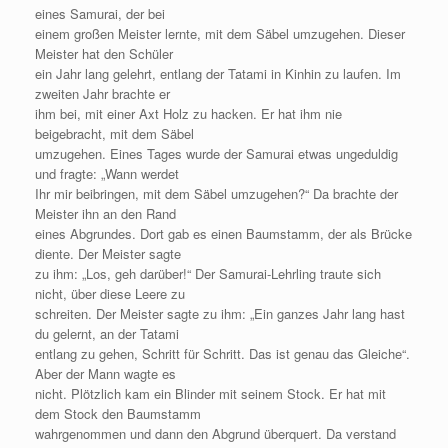
eines Samurai, der bei
einem großen Meister lernte, mit dem Säbel umzugehen. Dieser
Meister hat den Schüler
ein Jahr lang gelehrt, entlang der Tatami in Kinhin zu laufen. Im
zweiten Jahr brachte er
ihm bei, mit einer Axt Holz zu hacken. Er hat ihm nie
beigebracht, mit dem Säbel
umzugehen. Eines Tages wurde der Samurai etwas ungeduldig
und fragte: „Wann werdet
Ihr mir beibringen, mit dem Säbel umzugehen?“ Da brachte der
Meister ihn an den Rand
eines Abgrundes. Dort gab es einen Baumstamm, der als Brücke
diente. Der Meister sagte
zu ihm: „Los, geh darüber!“ Der Samurai-Lehrling traute sich
nicht, über diese Leere zu
schreiten. Der Meister sagte zu ihm: „Ein ganzes Jahr lang hast
du gelernt, an der Tatami
entlang zu gehen, Schritt für Schritt. Das ist genau das Gleiche“.
Aber der Mann wagte es
nicht. Plötzlich kam ein Blinder mit seinem Stock. Er hat mit
dem Stock den Baumstamm
wahrgenommen und dann den Abgrund überquert. Da verstand