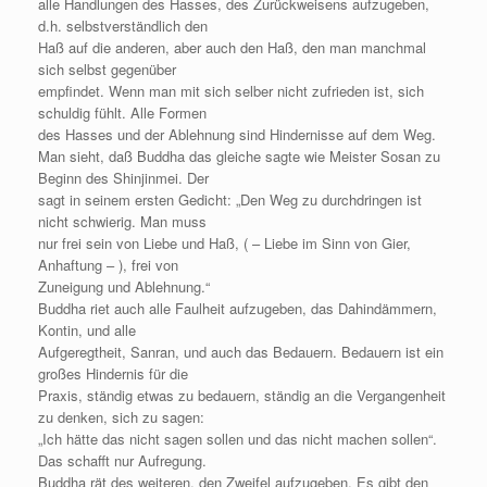
alle Handlungen des Hasses, des Zurückweisens aufzugeben,
d.h. selbstverständlich den
Haß auf die anderen, aber auch den Haß, den man manchmal
sich selbst gegenüber
empfindet. Wenn man mit sich selber nicht zufrieden ist, sich
schuldig fühlt. Alle Formen
des Hasses und der Ablehnung sind Hindernisse auf dem Weg.
Man sieht, daß Buddha das gleiche sagte wie Meister Sosan zu
Beginn des Shinjinmei. Der
sagt in seinem ersten Gedicht: „Den Weg zu durchdringen ist
nicht schwierig. Man muss
nur frei sein von Liebe und Haß, ( – Liebe im Sinn von Gier,
Anhaftung – ), frei von
Zuneigung und Ablehnung.“
Buddha riet auch alle Faulheit aufzugeben, das Dahindämmern,
Kontin, und alle
Aufgeregtheit, Sanran, und auch das Bedauern. Bedauern ist ein
großes Hindernis für die
Praxis, ständig etwas zu bedauern, ständig an die Vergangenheit
zu denken, sich zu sagen:
„Ich hätte das nicht sagen sollen und das nicht machen sollen“.
Das schafft nur Aufregung.
Buddha rät des weiteren, den Zweifel aufzugeben. Es gibt den