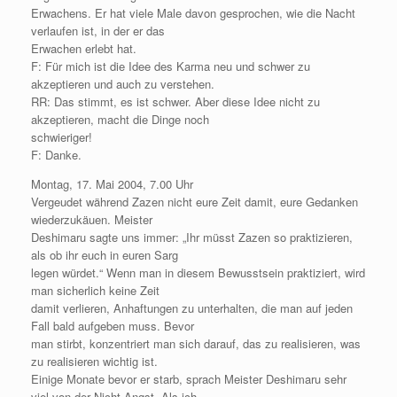
Erwachens. Er hat viele Male davon gesprochen, wie die Nacht
verlaufen ist, in der er das
Erwachen erlebt hat.
F: Für mich ist die Idee des Karma neu und schwer zu
akzeptieren und auch zu verstehen.
RR: Das stimmt, es ist schwer. Aber diese Idee nicht zu
akzeptieren, macht die Dinge noch
schwieriger!
F: Danke.
Montag, 17. Mai 2004, 7.00 Uhr
Vergeudet während Zazen nicht eure Zeit damit, eure Gedanken
wiederzukäuen. Meister
Deshimaru sagte uns immer: „Ihr müsst Zazen so praktizieren,
als ob ihr euch in euren Sarg
legen würdet.“ Wenn man in diesem Bewusstsein praktiziert, wird
man sicherlich keine Zeit
damit verlieren, Anhaftungen zu unterhalten, die man auf jeden
Fall bald aufgeben muss. Bevor
man stirbt, konzentriert man sich darauf, das zu realisieren, was
zu realisieren wichtig ist.
Einige Monate bevor er starb, sprach Meister Deshimaru sehr
viel von der Nicht-Angst. Als ich