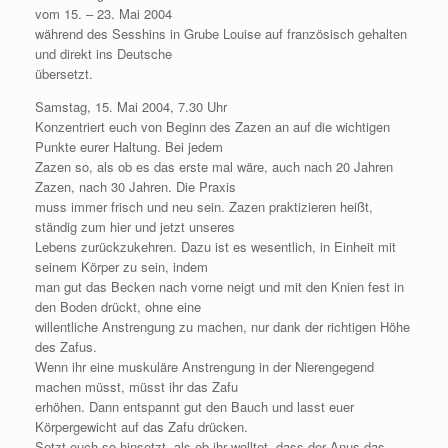
vom 15. – 23. Mai 2004
während des Sesshins in Grube Louise auf französisch gehalten
und direkt ins Deutsche
übersetzt.
Samstag, 15. Mai 2004, 7.30 Uhr
Konzentriert euch von Beginn des Zazen an auf die wichtigen
Punkte eurer Haltung. Bei jedem
Zazen so, als ob es das erste mal wäre, auch nach 20 Jahren
Zazen, nach 30 Jahren. Die Praxis
muss immer frisch und neu sein. Zazen praktizieren heißt,
ständig zum hier und jetzt unseres
Lebens zurückzukehren. Dazu ist es wesentlich, in Einheit mit
seinem Körper zu sein, indem
man gut das Becken nach vorne neigt und mit den Knien fest in
den Boden drückt, ohne eine
willentliche Anstrengung zu machen, nur dank der richtigen Höhe
des Zafus.
Wenn ihr eine muskuläre Anstrengung in der Nierengegend
machen müsst, müsst ihr das Zafu
erhöhen. Dann entspannt gut den Bauch und lasst euer
Körpergewicht auf das Zafu drücken.
Setzt euch so hinsetzt, als ob ihr wolltet, dass der Anus das